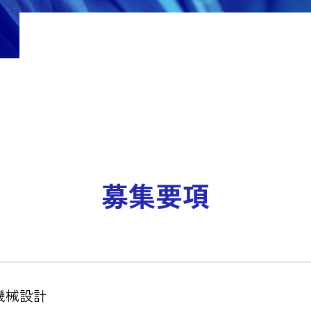
先輩社員03（生産技術）
先輩社員04（営業）
企業サイト
先輩社員05（生産管理）
先輩社員06（品質保証）
募集要項
機械設計