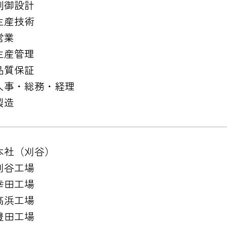
制御設計
生産技術
営業
生産管理
品質保証
人事・総務・経理
製造
本社（刈谷）
刈谷工場
幸田工場
高浜工場
豊田工場