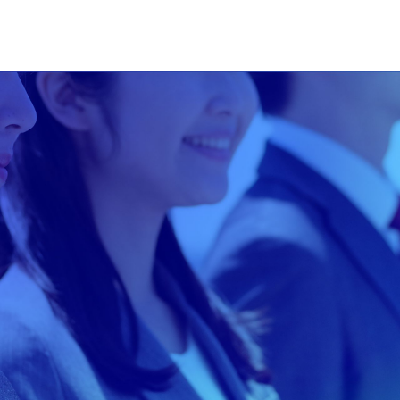
アスカを知る
アスカってどんな会社？
未来を動かす、アスカのフィールド
自動車部品事業
制御システム事業
ヒトを知る
ロボットシステム事業
先輩社員インタビュー
若手同期座談会
先輩社員01（機械設計）
先輩社員02（制御設計）
採用情報
高校生