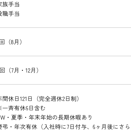
家族手当
役職手当
1回（8月）
2回（7月・12月）
年間休日121日（完全週休2日制）
※一斉有休6日含む
GW・夏季・年末年始の長期休暇あり
慶弔・年次有休（入社時に7日付与、6ヶ月後にさら