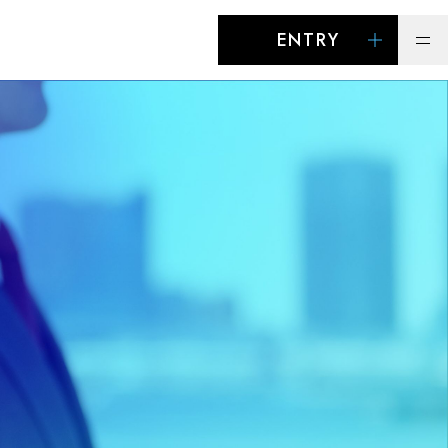
ENTRY
Menu
仕事を知る
アスカの仕事
働く環境
安心と成長のサポート
アスカの毎日、のぞいてみよう
の方はこちら