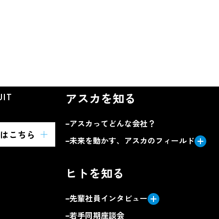
アスカを知る
UIT
アスカってどんな会社？
はこちら
未来を動かす、アスカのフィールド
自動車部品事業
ヒトを知る
制御システム事業
ロボットシステム事業
先輩社員インタビュー
若手同期座談会
先輩社員01（機械設計）