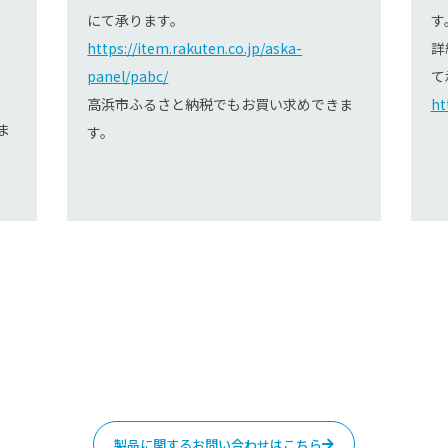
にて承ります。
す
https://item.rakuten.co.jp/aska-
詳
panel/pabc/
て
高浜市ふるさと納税でもお買い求めできま
ht
ま
す。
製品に関するお問い合わせはこちら