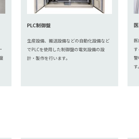
医
PLC制御盤
、
医
生産設備、搬送設備などの自動化設備など
・
す
でPLCを使用した制御盤の電気設備の設
盤
警
計・製作を行います。
す