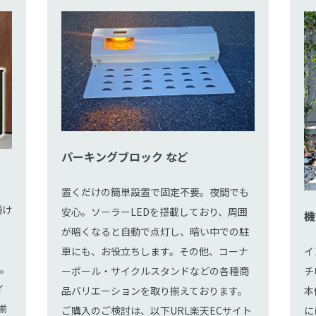
パーキングブロック など
置くだけの簡単設置で固定不要。夜間でも
頂け
安心。ソーラーLEDを搭載しており、周囲
機
が暗くなると自動で点灯し、暗い中での駐
車にも、お役立ちします。その他、コーナ
イ
す。
ーポール・サイクルスタンドなどの各種商
チ
イ
品バリエーションを取り揃えております。
本
揃
ご購入のご検討は、以下URL楽天ECサイト
に