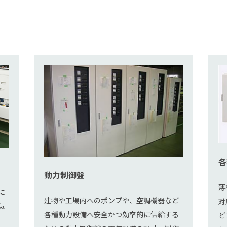
各
動力制御盤
薄
に
建物や工場内へのポンプや、空調機器など
対
気
各種動力設備へ安全かつ効率的に供給する
ど